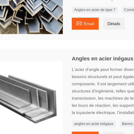
Angles en acier de type 7
Corni

Email
Détails
Angles en acier inégaux
L'acier d'angle peut former dive
besoins structurels et peut égal
composants. Il est largement util
structures d'ingénierie, telles qu
transmission, les machines de lev
les tours de réaction, les suppo
la tuyauterie électrique, l'install
angles en acier inégaux
Barres 