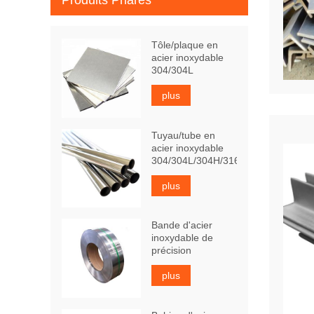
Produits Phares
Tôle/plaque en
acier inoxydable
304/304L
plus
Tuyau/tube en
acier inoxydable
304/304L/304H/316Ti
plus
Bande d'acier
inoxydable de
précision
plus