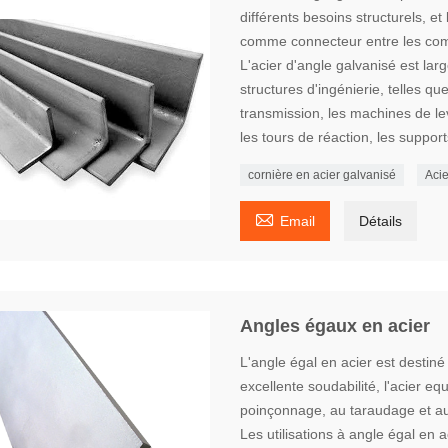
différents besoins structurels, et
comme connecteur entre les co
L'acier d'angle galvanisé est lar
structures d'ingénierie, telles qu
transmission, les machines de lev
les tours de réaction, les suppor
cornière en acier galvanisé
Acie

Email
Détails
Angles égaux en acier
L'angle égal en acier est destiné 
excellente soudabilité, l'acier e
poinçonnage, au taraudage et a
Les utilisations à angle égal en ac