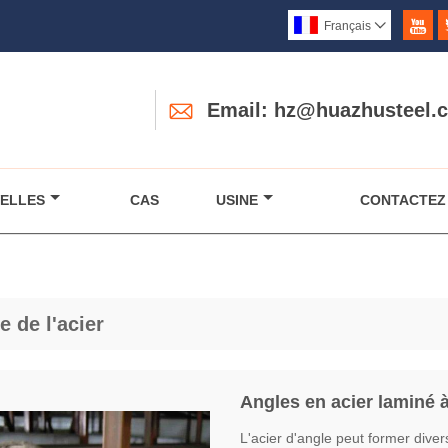

Français


Email: hz@huazhusteel.
ELLES
CAS
USINE
CONTACTEZ
e de l'acier
Angles en acier laminé 
L'acier d'angle peut former dive