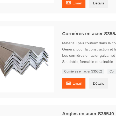

Email
Détails
Cornières en acier S355
Matériau peu coûteux dans la co
Général pour la construction et le
Les cornières en acier galvanisé
Soudable, formable et usinable.
Cornières en acier S355J2
Corn

Email
Détails
Angles en acier S355J0