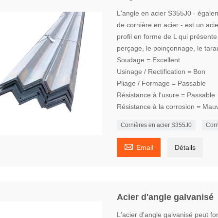
L'angle en acier S355J0 - égale
de cornière en acier - est un ac
profil en forme de L qui présente 
perçage, le poinçonnage, le tara
Soudage = Excellent
Usinage / Rectification = Bon
Pliage / Formage = Passable
Résistance à l'usure = Passable
Résistance à la corrosion = Mau
Cornières en acier S355J0
Corn

Email
Détails
Acier d'angle galvanisé
L'acier d'angle galvanisé peut f