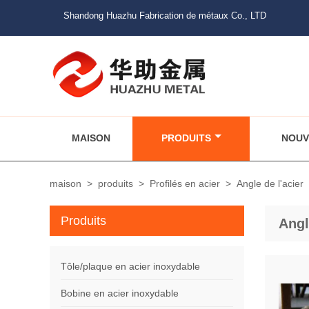
Shandong Huazhu Fabrication de métaux Co., LTD
MAISON
PRODUITS
NOUV
maison
>
produits
>
Profilés en acier
>
Angle de l'acier
Produits
Angl
Tôle/plaque en acier inoxydable
Bobine en acier inoxydable