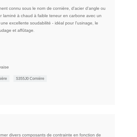
ment connu sous le nom de cornière, d'acier d'angle ou
ier laminé à chaud à faible teneur en carbone avec un
une excellente soudabilité - idéal pour l'usinage, le
udage et affûtage.
vaise
ière
S355J0 Cornière
ormer divers composants de contrainte en fonction de