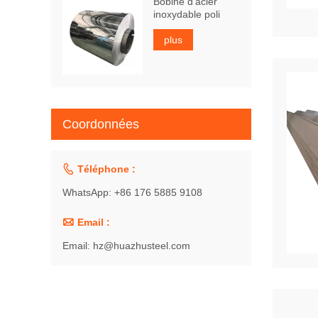
Bobine d'acier
inoxydable poli
plus
Coordonnées

Téléphone :
WhatsApp: +86 176 5885 9108

Email :
Email: hz@huazhusteel.com