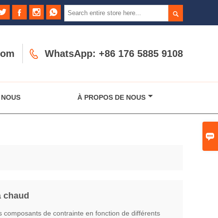





com

WhatsApp: +86 176 5885 9108
 NOUS
À PROPOS DE NOUS

à chaud
rs composants de contrainte en fonction de différents