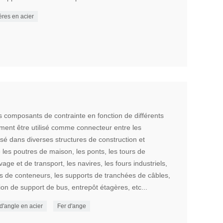
ères en acier
rs composants de contrainte en fonction de différents
ement être utilisé comme connecteur entre les
isé dans diverses structures de construction et
e les poutres de maison, les ponts, les tours de
age et de transport, les navires, les fours industriels,
rts de conteneurs, les supports de tranchées de câbles,
ation de support de bus, entrepôt étagères, etc...
d'angle en acier
Fer d'ange