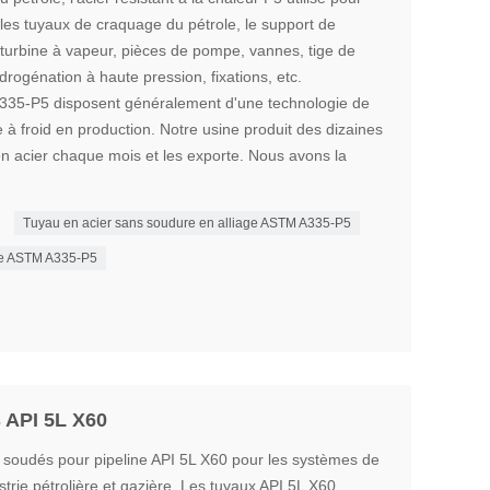
 les tuyaux de craquage du pétrole, le support de
 turbine à vapeur, pièces de pompe, vannes, tige de
rogénation à haute pression, fixations, etc.
A335-P5 disposent généralement d'une technologie de
à froid en production. Notre usine produit des dizaines
en acier chaque mois et les exporte. Nous avons la
Tuyau en acier sans soudure en alliage ASTM A335-P5
age ASTM A335-P5
s API 5L X60
 soudés pour pipeline API 5L X60 pour les systèmes de
ustrie pétrolière et gazière. Les tuyaux API 5L X60