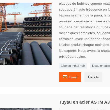
plaques de bobines comme matéri
soudage à haute fréquence en for
l'épaississement de la paroi, la t
paroi extra-épaisse laminée à c
soudage par résistance du tube 
mécaniques complètes, soudabilité
corrosion, avec une bonne ténac
L’usine produit chaque mois des 
les exporte. Nous avons la capacit
prix départ usine.
tube en métal noir
tuyau en acie

Email
Détails
Tuyau en acier ASTM A3