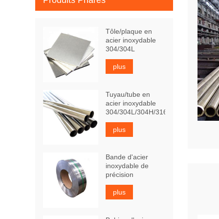
Produits Phares
Tôle/plaque en
acier inoxydable
304/304L
plus
Tuyau/tube en
acier inoxydable
304/304L/304H/316Ti
plus
Bande d'acier
inoxydable de
précision
plus