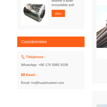
Bobine d'acier
inoxydable poli
plus
Coordonnées

Téléphone :
WhatsApp: +86 176 5885 9108

Email :
Email: hz@huazhusteel.com