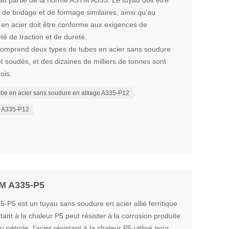
fait partie de la norme ASTM A335. Le tuyau doit être
 de bridage et de formage similaires, ainsi qu'au
 en acier doit être conforme aux exigences de
té de traction et de dureté.
 comprend deux types de tubes en acier sans soudure
 soudés, et des dizaines de milliers de tonnes sont
ois.
be en acier sans soudure en alliage A335-P12
e A335-P12
TM A335-P5
5-P5 est un tuyau sans soudure en acier allié ferritique
tant à la chaleur P5 peut résister à la corrosion produite
pétrole, l'acier résistant à la chaleur P5 utilisé pour