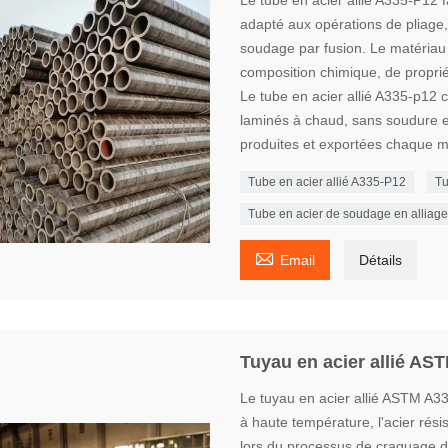
Le tube en acier allié A335-P12 
adapté aux opérations de pliage,
soudage par fusion. Le matériau
composition chimique, de proprié
Le tube en acier allié A335-p12
laminés à chaud, sans soudure et
produites et exportées chaque m
Tube en acier allié A335-P12
Tu
Tube en acier de soudage en alliag

Email
Détails
Tuyau en acier allié AS
Le tuyau en acier allié ASTM A33
à haute température, l'acier résis
lors du processus de craquage du 