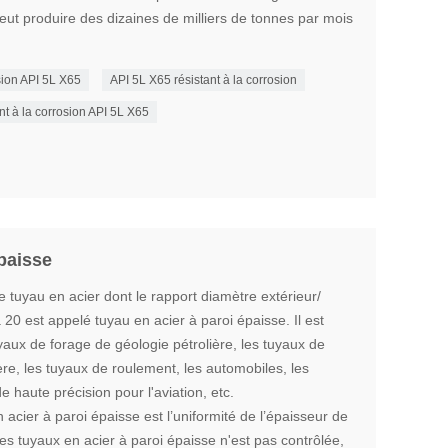
peut produire des dizaines de milliers de tonnes par mois
osion API 5L X65
API 5L X65 résistant à la corrosion
nt à la corrosion API 5L X65
épaisse
e tuyau en acier dont le rapport diamètre extérieur/
à 20 est appelé tuyau en acier à paroi épaisse. Il est
uyaux de forage de géologie pétrolière, les tuyaux de
ère, les tuyaux de roulement, les automobiles, les
de haute précision pour l'aviation, etc.
n acier à paroi épaisse est l’uniformité de l’épaisseur de
 des tuyaux en acier à paroi épaisse n'est pas contrôlée,