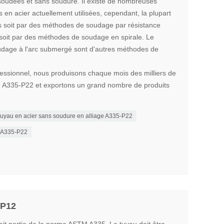
soudées et sans soudure. Il existe de nombreuses
en acier actuellement utilisées, cependant, la plupart
és soit par des méthodes de soudage par résistance
soit par des méthodes de soudage en spirale. Le
udage à l'arc submergé sont d'autres méthodes de
ofessionnel, nous produisons chaque mois des milliers de
M A335-P22 et exportons un grand nombre de produits
uyau en acier sans soudure en alliage A335-P22
e A335-P22
-P12