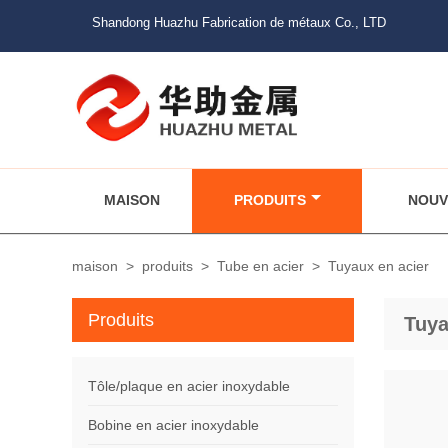
Shandong Huazhu Fabrication de métaux Co., LTD
MAISON
PRODUITS
NOUV
maison
>
produits
>
Tube en acier
>
Tuyaux en acier
Produits
Tuya
Tôle/plaque en acier inoxydable
Bobine en acier inoxydable