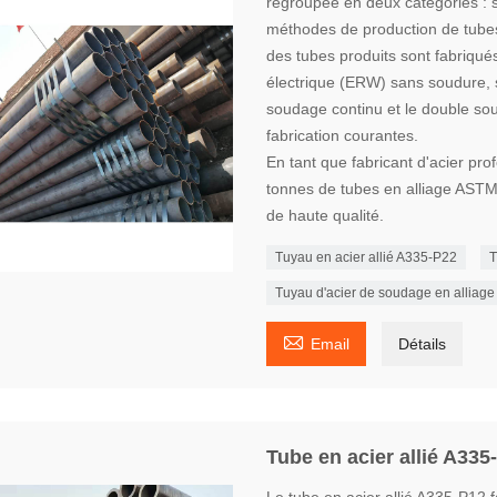
regroupée en deux catégories : 
méthodes de production de tubes 
des tubes produits sont fabriqu
électrique (ERW) sans soudure, 
soudage continu et le double so
fabrication courantes.
En tant que fabricant d'acier pr
tonnes de tubes en alliage AST
de haute qualité.
Tuyau en acier allié A335-P22
T
Tuyau d'acier de soudage en alliag

Email
Détails
Tube en acier allié A335