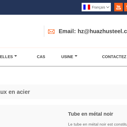

Français


Email: hz@huazhusteel.
ELLES
CAS
USINE
CONTACTEZ
ux en acier
Tube en métal noir
Le tube en métal noir est consti