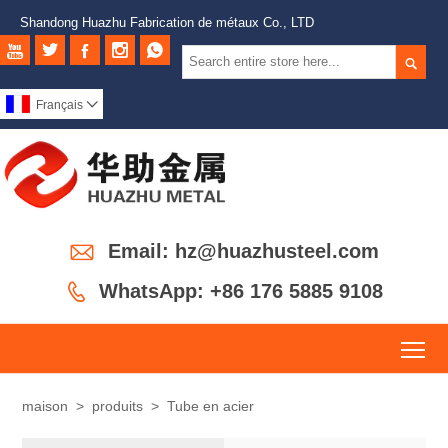
Shandong Huazhu Fabrication de métaux Co., LTD






Français


Email: hz@huazhusteel.com

WhatsApp: +86 176 5885 9108
To
maison
>
produits
>
Tube en acier