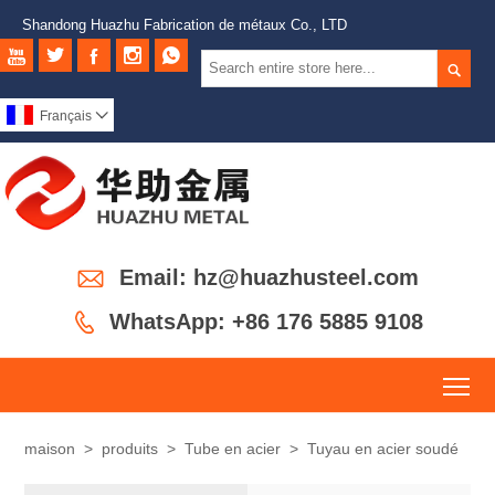
Shandong Huazhu Fabrication de métaux Co., LTD






Français


Email: hz@huazhusteel.com

WhatsApp: +86 176 5885 9108
To
maison
>
produits
>
Tube en acier
>
Tuyau en acier soudé