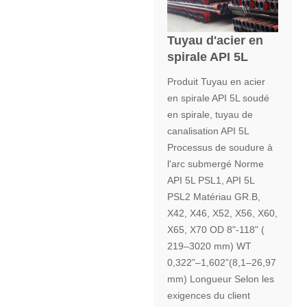
Tuyau d'acier en
spirale API 5L
Produit Tuyau en acier
en spirale API 5L soudé
en spirale, tuyau de
canalisation API 5L
Processus de soudure à
l'arc submergé Norme
API 5L PSL1, API 5L
PSL2 Matériau GR.B,
X42, X46, X52, X56, X60,
X65, X70 OD 8"-118" (
219–3020 mm) WT
0,322”–1,602”(8,1–26,97
mm) Longueur Selon les
exigences du client