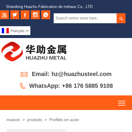
Shandong Huazhu Fabrication de métaux Co., LTD






Français


Email: hz@huazhusteel.com

WhatsApp: +86 176 5885 9108
To
maison
>
produits
>
Profilés en acier