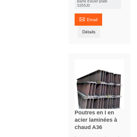
Barre d'acier plate
S355J0

Email
Détails
Poutres en I en
acier laminées à
chaud A36