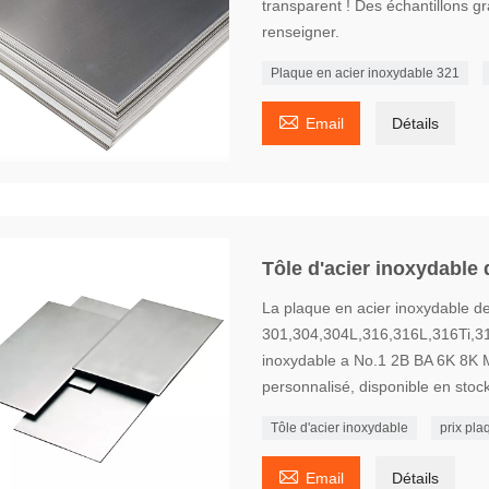
transparent ! Des échantillons g
renseigner.
Plaque en acier inoxydable 321

Email
Détails
Tôle d'acier inoxydable 
La plaque en acier inoxydable d
301,304,304L,316,316L,316Ti,31
inoxydable a No.1 2B BA 6K 8K Mi
personnalisé, disponible en stock,
Tôle d'acier inoxydable
prix pla

Email
Détails