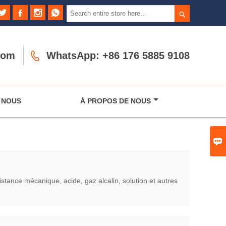





com

WhatsApp: +86 176 5885 9108
 NOUS
À PROPOS DE NOUS

sistance mécanique, acide, gaz alcalin, solution et autres