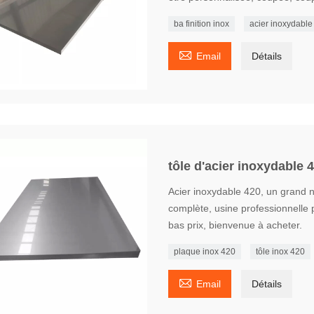
ba finition inox
acier inoxydabl

Email
Détails
tôle d'acier inoxydable 
Acier inoxydable 420, un grand 
complète, usine professionnelle p
bas prix, bienvenue à acheter.
plaque inox 420
tôle inox 420

Email
Détails