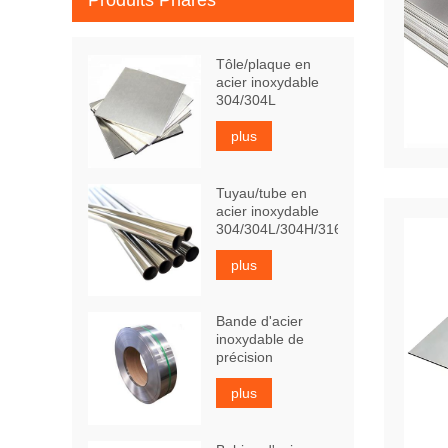
Produits Phares
Tôle/plaque en
acier inoxydable
304/304L
plus
Tuyau/tube en
acier inoxydable
304/304L/304H/316Ti
plus
Bande d'acier
inoxydable de
précision
plus