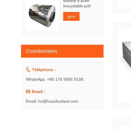
Bobine d'acier
inoxydable poli
plus
Coordonnées

Téléphone :
WhatsApp: +86 176 5885 9108

Email :
Email: hz@huazhusteel.com