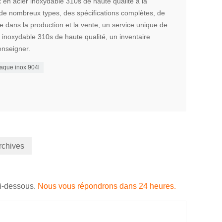
 en acier inoxydable 310s de haute qualité à la
e nombreux types, des spécifications complètes, de
dans la production et la vente, un service unique de
 inoxydable 310s de haute qualité, un inventaire
enseigner.
laque inox 904l
archives
ci-dessous.
Nous vous répondrons dans 24 heures.