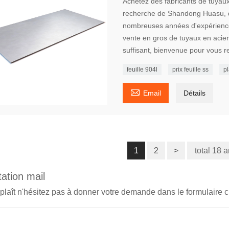
Achetez des fabricants de tuyaux
recherche de Shandong Huasu, d
nombreuses années d'expérience 
vente en gros de tuyaux en acier
suffisant, bienvenue pour vous r
feuille 904l
prix feuille ss
p

Email
Détails
1
2
>
total 18 
ation mail
 plaît n'hésitez pas à donner votre demande dans le formulaire 