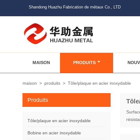
Shandong Huazhu Fabrication de métaux Co., LTD
MAISON
PRODUITS
NOUV
maison
>
produits
>
Tôle/plaque en acier inoxydable
Produits
Tôle
Surface
résista
Tôle/plaque en acier inoxydable
Bobine en acier inoxydable