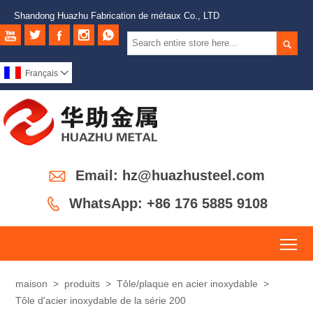
Shandong Huazhu Fabrication de métaux Co., LTD






Français


Email: hz@huazhusteel.com

WhatsApp: +86 176 5885 9108
To
maison
>
produits
>
Tôle/plaque en acier inoxydable
>
Tôle d'acier inoxydable de la série 200