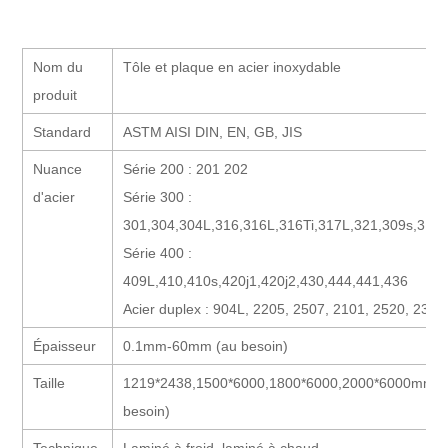
Nom du
Tôle et plaque en acier inoxydable
produit
Standard
ASTM AISI DIN, EN, GB, JIS
Nuance
Série 200 : 201 202
d'acier
Série 300 :
301,304,304L,316,316L,316Ti,317L,321,309s,310
Série 400 :
409L,410,410s,420j1,420j2,430,444,441,436
Acier duplex : 904L, 2205, 2507, 2101, 2520, 2304
Épaisseur
0.1mm-60mm (au besoin)
Taille
1219*2438,1500*6000,1800*6000,2000*6000mm(
besoin)