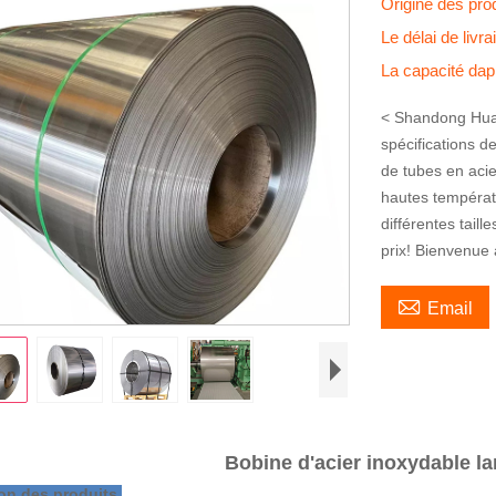
Origine des pro
Le délai de livr
La capacité da
< Shandong Huas
spécifications d
de tubes en acie
hautes températu
différentes taill
prix! Bienvenue 

Email
Bobine d'acier inoxydable la
ion des produits