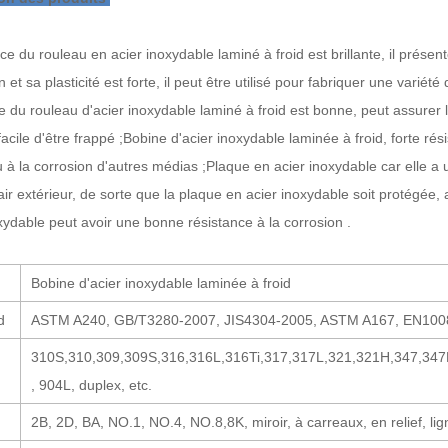
e du rouleau en acier inoxydable laminé à froid est brillante, il présent
ion et sa plasticité est forte, il peut être utilisé pour fabriquer une varié
du rouleau d'acier inoxydable laminé à froid est bonne, peut assurer la
facile d'être frappé ;
Bobine d'acier inoxydable laminée à froid, forte rés
u à la corrosion d'autres médias ;
Plaque en acier inoxydable car elle a u
'air extérieur, de sorte que la plaque en acier inoxydable soit protégée
oxydable peut avoir une bonne résistance à la corrosion .
Bobine d'acier inoxydable laminée à froid
d
ASTM A240, GB/T3280-2007, JIS4304-2005, ASTM A167, EN1008
310S,310,309,309S,316,316L,316Ti,317,317L,321,321H,347,347
, 904L, duplex, etc.
2B, 2D, BA, NO.1, NO.4, NO.8,8K, miroir, à carreaux, en relief, li