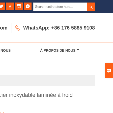





com

WhatsApp: +86 176 5885 9108
 NOUS
À PROPOS DE NOUS

cier inoxydable laminée à froid