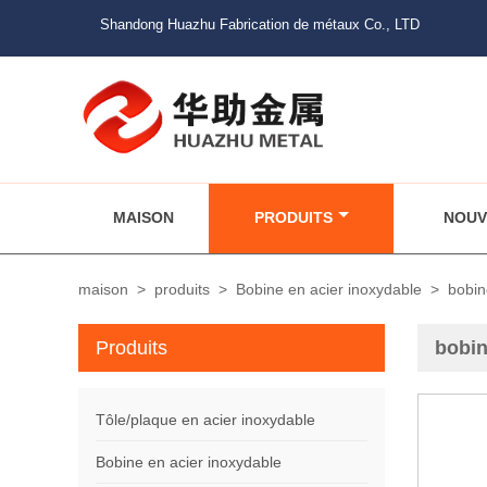
Shandong Huazhu Fabrication de métaux Co., LTD
MAISON
PRODUITS
NOUV
maison
>
produits
>
Bobine en acier inoxydable
>
bobin
Produits
bobin
Tôle/plaque en acier inoxydable
Bobine en acier inoxydable