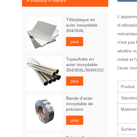
Produits Phares
L'apparenc
Tôle/plaque en
acier inoxydable
d'utilisat
304/304L
mécanique 
plus
n'est pas 
alcalins o
Tuyau/tube en
métal et l
acier inoxydable
l'acier in
304/304L/304H/316Ti
plus
Produit
Standar
Bande d'acier
inoxydable de
précision
Matériel
plus
Surface