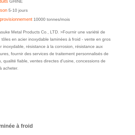
duits
GHINE
aison
5-10 jours
pprovisionnement
10000 tonnes/mois
uke Metal Products Co., LTD. >Fournir une variété de
e tôles en acier inoxydable laminées à froid - vente en gros
r inoxydable, résistance à la corrosion, résistance aux
res, fournir des services de traitement personnalisés de
es, qualité fiable, ventes directes d'usine, concessions de
à acheter.
minée à froid