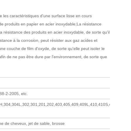
e les caractéristiques d'une surface lisse en cours
té de produits en papier en acier inoxydable;
La résistance
 résistance des produits en acier inoxydable, de sorte qu'il
istance à la corrosion, peut résister aux gaz acides et
ne couche de film d'oxyde, de sorte qu'elle peut isoler le
, afin de ne pas être dure par l'environnement, de sorte que
8-2-2005, etc.
H,304,304L,302,301,201,202,403,405,409,409L,410,410S,420,430,63
gne de cheveux, jet de sable, brosse