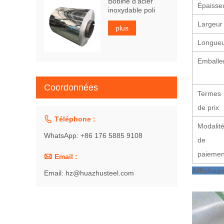
Bobine d'acier
Épaisse
inoxydable poli
Largeur
plus
Longue
Emballe
Coordonnées
Termes
de prix

Téléphone :
Modalit
WhatsApp: +86 176 5885 9108
de
paiemen

Email :
Affichag
Email: hz@huazhusteel.com